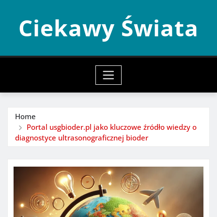
Skip
Ciekawy Świata
to
content
Home
Portal usgbioder.pl jako kluczowe źródło wiedzy o
diagnostyce ultrasonograficznej bioder