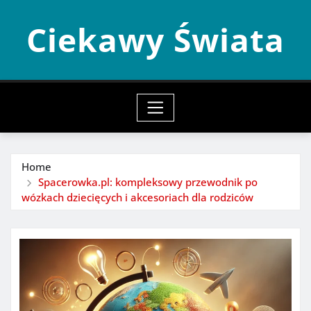
Skip
Ciekawy Świata
to
content
Home
Spacerowka.pl: kompleksowy przewodnik po
wózkach dziecięcych i akcesoriach dla rodziców