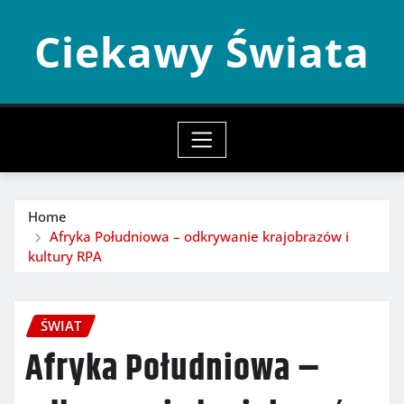
Skip
Ciekawy Świata
to
content
Home
Afryka Południowa – odkrywanie krajobrazów i
kultury RPA
ŚWIAT
Afryka Południowa –