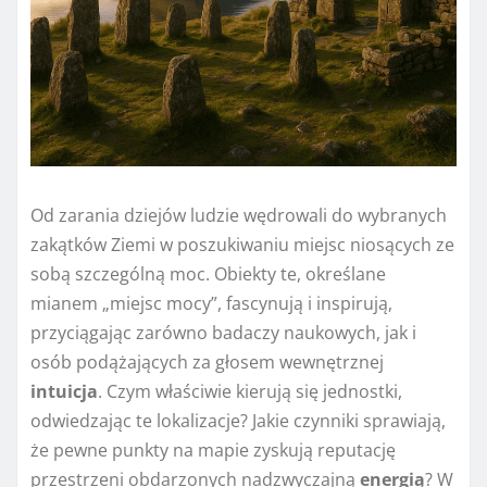
Od zarania dziejów ludzie wędrowali do wybranych
zakątków Ziemi w poszukiwaniu miejsc niosących ze
sobą szczególną moc. Obiekty te, określane
mianem „miejsc mocy”, fascynują i inspirują,
przyciągając zarówno badaczy naukowych, jak i
osób podążających za głosem wewnętrznej
intuicja
. Czym właściwie kierują się jednostki,
odwiedzając te lokalizacje? Jakie czynniki sprawiają,
że pewne punkty na mapie zyskują reputację
przestrzeni obdarzonych nadzwyczajną
energią
? W