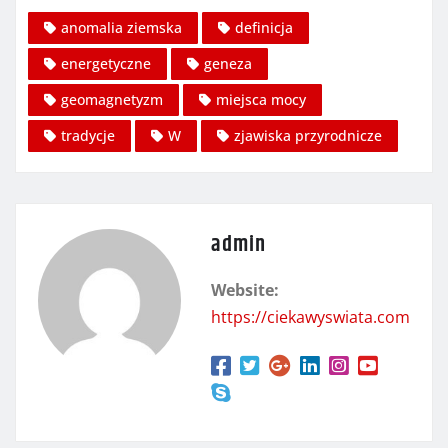
anomalia ziemska
definicja
energetyczne
geneza
geomagnetyzm
miejsca mocy
tradycje
W
zjawiska przyrodnicze
admin
Website:
https://ciekawyswiata.com