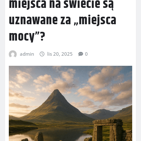
miejsca na świecie są
uznawane za „miejsca
mocy”?
admin
lis 20, 2025
0