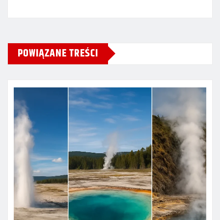
POWIĄZANE TREŚCI