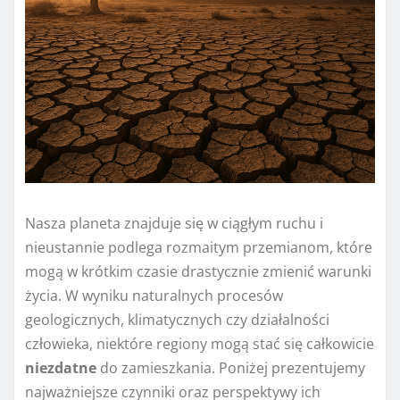
Nasza planeta znajduje się w ciągłym ruchu i
nieustannie podlega rozmaitym przemianom, które
mogą w krótkim czasie drastycznie zmienić warunki
życia. W wyniku naturalnych procesów
geologicznych, klimatycznych czy działalności
człowieka, niektóre regiony mogą stać się całkowicie
niezdatne
do zamieszkania. Poniżej prezentujemy
najważniejsze czynniki oraz perspektywy ich