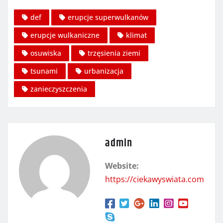
def
erupcje superwulkanów
erupcje wulkaniczne
klimat
osuwiska
trzęsienia ziemi
tsunami
urbanizacja
zanieczyszczenia
admin
Website:
https://ciekawyswiata.com