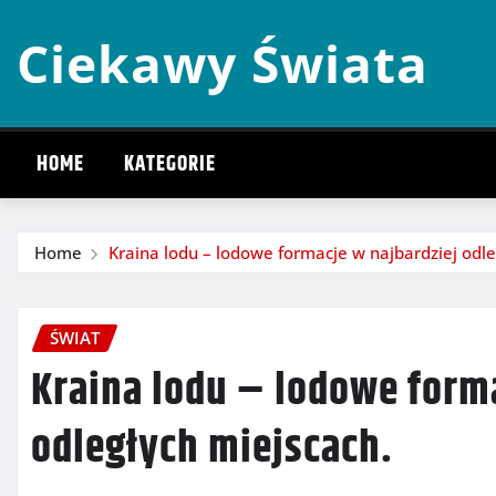
Skip
Ciekawy Świata
to
content
HOME
KATEGORIE
Home
Kraina lodu – lodowe formacje w najbardziej odle
ŚWIAT
Kraina lodu – lodowe form
odległych miejscach.