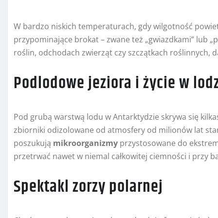
W bardzo niskich temperaturach, gdy wilgotność powiet
przypominające brokat – zwane też „gwiazdkami” lub „p
roślin, odchodach zwierząt czy szczątkach roślinnych, da
Podlodowe jeziora i życie w lod
Pod grubą warstwą lodu w Antarktydzie skrywa się kilkase
zbiorniki odizolowane od atmosfery od milionów lat sta
poszukują
mikroorganizmy
przystosowane do ekstrema
przetrwać nawet w niemal całkowitej ciemności i przy ba
Spektakl zorzy polarnej