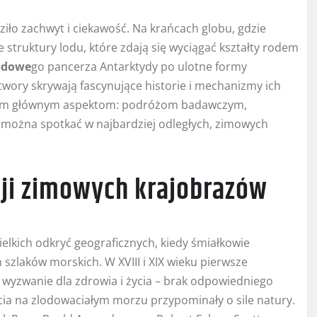
iło zachwyt i ciekawość. Na krańcach globu, gdzie
struktury lodu, które zdają się wyciągać kształty rodem
odowe
go pancerza Antarktydy po ulotne formy
twory skrywają fascynujące historie i mechanizmy ich
rzem głównym aspektom: podróżom badawczym,
e można spotkać w najbardziej odległych, zimowych
cji zimowych krajobrazów
ielkich odkryć geograficznych, kiedy śmiałkowie
szlaków morskich. W XVIII i XIX wieku pierwsze
 wyzwanie dla zdrowia i życia – brak odpowiedniego
cia na zlodowaciałym morzu przypominały o sile natury.