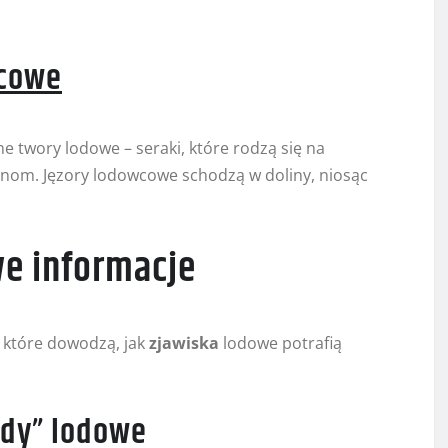
wcowe
e twory lodowe – seraki, które rodzą się na
inom. Jęzory lodowcowe schodzą w doliny, niosąc
we informacje
, które dowodzą, jak
zjawiska
lodowe potrafią
zdy” lodowe