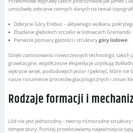
Przełomowe wyprawy takich podróżników jak James Clar
umożliwiły zebranie cennych danych na temat topografi
Odkrycie Góry Erebus – aktywnego wulkanu pokryteg
Zbadanie głębokich szczelin w lodowcach Grenlandii.
Pierwsze pomiary gęstości i struktury
góry lodowe
.
Dzięki zastosowaniu nowoczesnych technologii, takich j
grawitacyjne, współczesne ekspedycje uzyskują dokład
wykrycie wnęk, podlodowych jezior i pęknięć, które nie
nasze rozumienie procesów glacjologicznych i zmian kl
Rodzaje formacji i mechan
Lód nie jest jednorodny – tworzy różnorodne struktury 
temperatury. Poniżej przedstawiamy najważniejsze typy