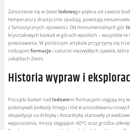
Zanurzenie się w świat
lodowe
go piękna od zawsze budz
temperatury drastycznie spadają, powstają niesamowite 
z fantastycznych opowieści. Od monumentalnych gór
l
kryształowych kaskad w górach wysokich – wszystkie te 
powstawania. W poniższym artykule przyjrzymy się t
rodzajom
formacje
i naturze niezwykłych zjawisk, któr
zakątkach Ziemi.
Historia wypraw i eksplora
Początki badań nad
lodowe
mi formacjami sięgają ery w
pokonywali pokłady śniegu i lód w poszukiwaniu nowych 
ekspedycje na Arktykę i Antarktykę stanowiły prawdziwe
wyposażenia, mrozy sięgające -60°C oraz groźba utknię