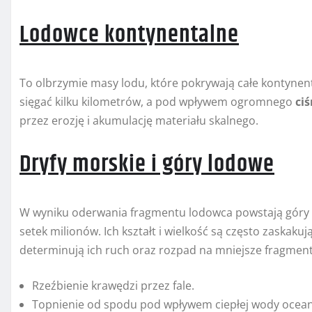
Lodowce kontynentalne
To olbrzymie masy lodu, które pokrywają całe kontynen
sięgać kilku kilometrów, a pod wpływem ogromnego
ciś
przez erozję i akumulację materiału skalnego.
Dryfy morskie i góry lodowe
W wyniku oderwania fragmentu lodowca powstają góry
setek milionów. Ich kształt i wielkość są często zaskak
determinują ich ruch oraz rozpad na mniejsze fragment
Rzeźbienie krawędzi przez fale.
Topnienie od spodu pod wpływem ciepłej wody ocean