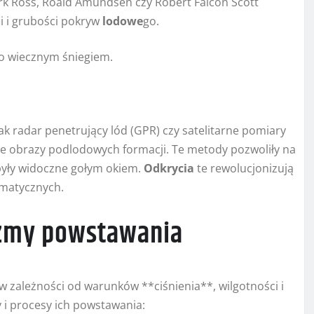
k Ross, Roald Amundsen czy Robert Falcon Scott
i i grubości pokryw
lodowe
go.
o wiecznym śniegiem.
ak radar penetrujący lód (GPR) czy satelitarne pomiary
ne obrazy podlodowych formacji. Te metody pozwoliły na
 były widoczne gołym okiem.
Odkrycia
te rewolucjonizują
imatycznych.
izmy powstawania
w zależności od warunków **ciśnienia**, wilgotności i
 i procesy ich powstawania: