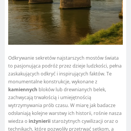
Odkrywanie sekretów najstarszych mostów świata
to pasjonująca podróż przez dzieje ludzkości, pełna
zaskakujących odkryć i inspirujących faktów. Te
monumentalne konstrukcje, wykonane z
kamiennych
bloków lub drewnianych belek,
zachwycają trwałością i umiejętnością
wytrzymywania prób czasu. W miarę jak badacze
odsłaniają kolejne warstwy ich historii, rośnie nasza
wiedza o
inżynierii
starożytnych cywilizacji oraz o
technikach, które pozwoliły przetrwać setkom, a