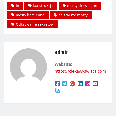
in
konstrukcje
mosty drewniane
mosty kamienne
najstarsze mosty
Odkrywanie sekretów
admin
Website:
https://ciekawyswiata.com