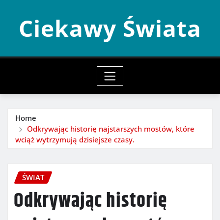
Skip
Ciekawy Świata
to
content
Home
Odkrywając historię najstarszych mostów, które
wciąż wytrzymują dzisiejsze czasy.
ŚWIAT
Odkrywając historię