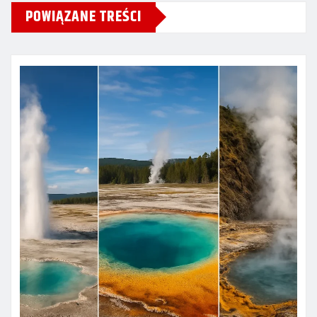
POWIĄZANE TREŚCI