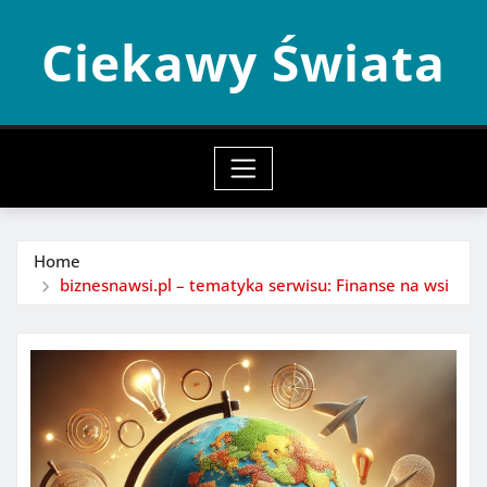
Skip
Ciekawy Świata
to
content
Home
biznesnawsi.pl – tematyka serwisu: Finanse na wsi