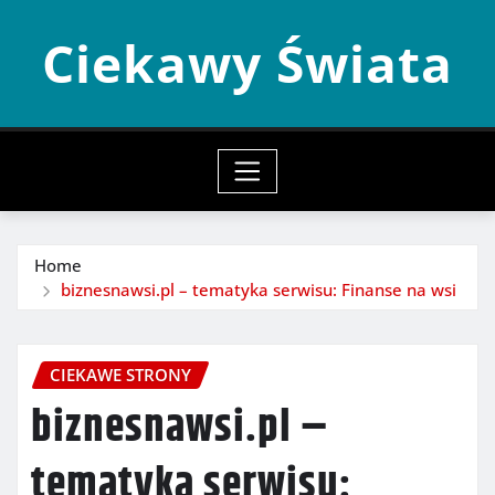
Skip
Ciekawy Świata
to
content
Home
biznesnawsi.pl – tematyka serwisu: Finanse na wsi
CIEKAWE STRONY
biznesnawsi.pl –
tematyka serwisu: