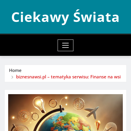
Skip
Ciekawy Świata
to
content
Home
biznesnawsi.pl – tematyka serwisu: Finanse na wsi