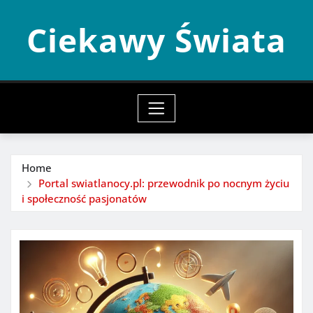
Skip
Ciekawy Świata
to
content
Home
Portal swiatlanocy.pl: przewodnik po nocnym życiu
i społeczność pasjonatów