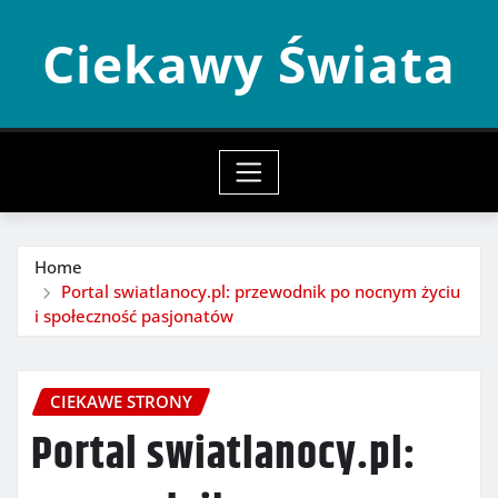
Skip
Ciekawy Świata
to
content
Home
Portal swiatlanocy.pl: przewodnik po nocnym życiu
i społeczność pasjonatów
CIEKAWE STRONY
Portal swiatlanocy.pl: