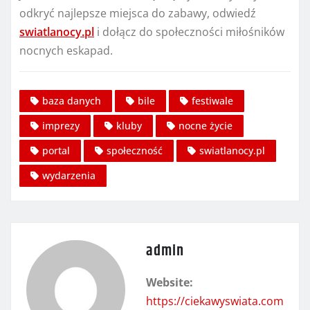
odkryć najlepsze miejsca do zabawy, odwiedź
swiatlanocy.pl
i dołącz do społeczności miłośników
nocnych eskapad.
baza danych
bile
festiwale
imprezy
kluby
nocne życie
portal
społeczność
swiatlanocy.pl
wydarzenia
admin
Website:
https://ciekawyswiata.com