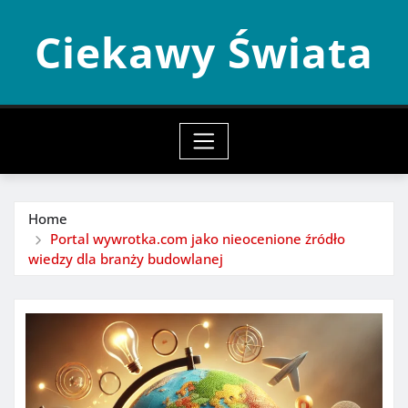
Skip
Ciekawy Świata
to
content
Home
Portal wywrotka.com jako nieocenione źródło
wiedzy dla branży budowlanej