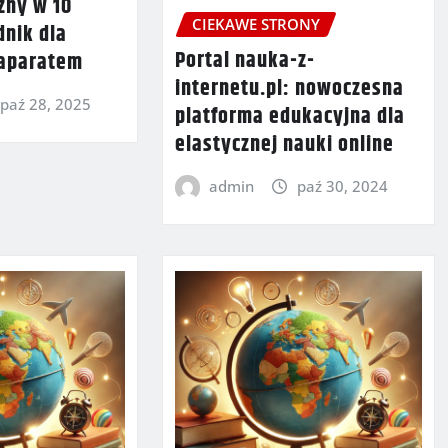
zny w 10
CIEKAWE STRONY
dnik dla
Portal nauka-z-
 aparatem
internetu.pl: nowoczesna
paź 28, 2025
platforma edukacyjna dla
elastycznej nauki online
admin
paź 30, 2024