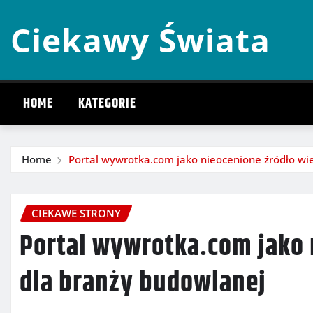
Skip
Ciekawy Świata
to
content
HOME
KATEGORIE
Home
Portal wywrotka.com jako nieocenione źródło wi
CIEKAWE STRONY
Portal wywrotka.com jako 
dla branży budowlanej