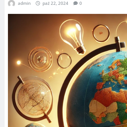
admin
paź 22, 2024
0