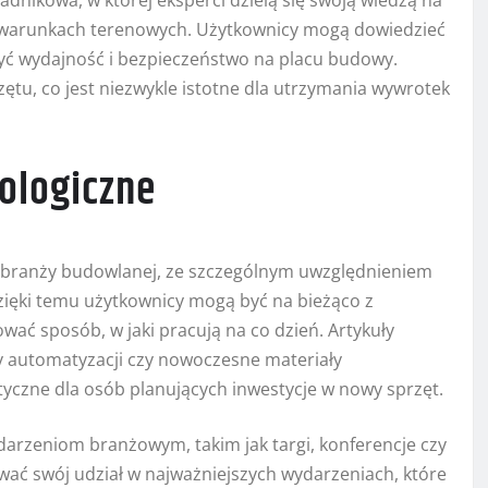
dnikowa, w której eksperci dzielą się swoją wiedzą na
 warunkach terenowych. Użytkownicy mogą dowiedzieć
zyć wydajność i bezpieczeństwo na placu budowy.
ętu, co jest niezwykle istotne dla utrzymania wywrotek
nologiczne
 z branży budowlanej, ze szczególnym uwzględnieniem
ięki temu użytkownicy mogą być na bieżąco z
ać sposób, w jaki pracują na co dzień. Artykuły
my automatyzacji czy nowoczesne materiały
aktyczne dla osób planujących inwestycje w nowy sprzęt.
arzeniom branżowym, takim jak targi, konferencje czy
wać swój udział w najważniejszych wydarzeniach, które