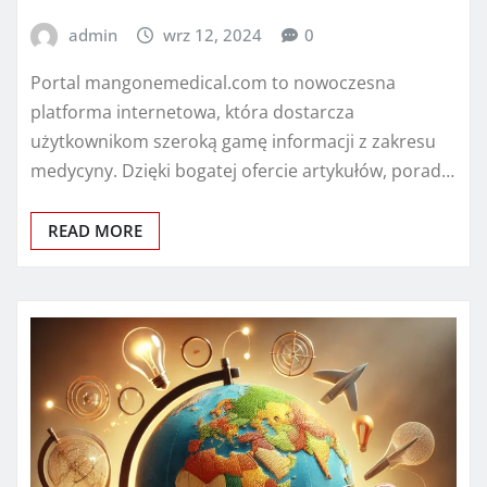
admin
wrz 12, 2024
0
Portal mangonemedical.com to nowoczesna
platforma internetowa, która dostarcza
użytkownikom szeroką gamę informacji z zakresu
medycyny. Dzięki bogatej ofercie artykułów, porad…
READ MORE