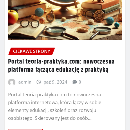
CIEKAWE STRONY
Portal teoria-praktyka.com: nowoczesna
platforma łącząca edukację z praktyką
admin
paź 9, 2024
0
Portal teoria-praktyka.com to nowoczesna
platforma internetowa, która łączy w sobie
elementy edukacji, szkoleń oraz rozwoju
osobistego. Skierowany jest do osób…