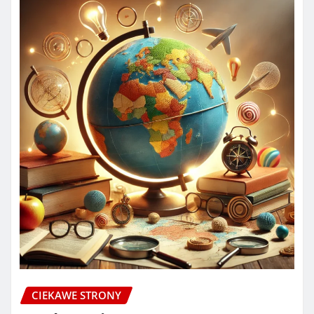
CIEKAWE STRONY