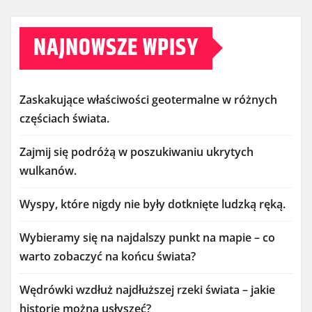
NAJNOWSZE WPISY
Zaskakujące właściwości geotermalne w różnych
częściach świata.
Zajmij się podróżą w poszukiwaniu ukrytych
wulkanów.
Wyspy, które nigdy nie były dotknięte ludzką ręką.
Wybieramy się na najdalszy punkt na mapie – co
warto zobaczyć na końcu świata?
Wędrówki wzdłuż najdłuższej rzeki świata – jakie
historie można usłyszeć?