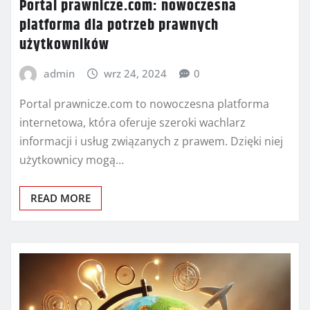
Portal prawnicze.com: nowoczesna
platforma dla potrzeb prawnych
użytkowników
admin
wrz 24, 2024
0
Portal prawnicze.com to nowoczesna platforma
internetowa, która oferuje szeroki wachlarz
informacji i usług związanych z prawem. Dzięki niej
użytkownicy mogą…
READ MORE