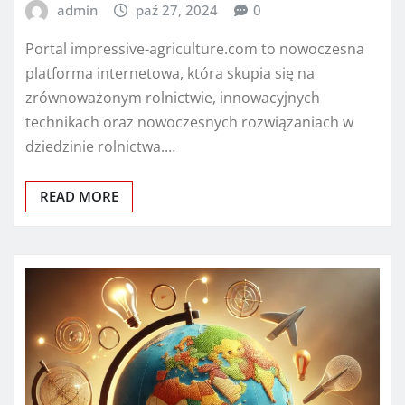
admin
paź 27, 2024
0
Portal impressive-agriculture.com to nowoczesna
platforma internetowa, która skupia się na
zrównoważonym rolnictwie, innowacyjnych
technikach oraz nowoczesnych rozwiązaniach w
dziedzinie rolnictwa.…
READ MORE