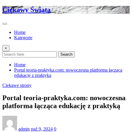
Skip
Ciekawy Świata
to
content
Home
Kategorie
×
Search
Home
Portal teoria-praktyka.com: nowoczesna platforma łącząca
edukację z praktyką
Ciekawe strony
Portal teoria-praktyka.com: nowoczesna
platforma łącząca edukację z praktyką
admin
paź 9, 2024
0