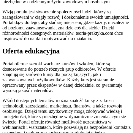
niezbędne w codziennym życiu zawodowym i osobistym.
Wizją portalu jest stworzenie społeczności ludzi, którzy są
zaangażowani w ciągły rozwój i doskonalenie swoich umiejętności.
Portal dąży do tego, aby stać się miejscem, gdzie każdy, niezależnie
od poziomu zaawansowania, znajdzie coś dla siebie. Dzięki
różnorodności dostępnych materiałów, teoria-praktyka.com chce
inspirować do nauki i motywować do działania.
Oferta edukacyjna
Portal oferuje szeroki wachlarz kursów i szkoleń, które są
dostosowane do potrzeb różnych grup odbiorców. W ofercie
znajdują się zarówno kursy dla początkujących, jak i
zaawansowanych użytkowników. Każdy kurs jest starannie
opracowany przez ekspertów w danej dziedzinie, co gwarantuje
wysoką jakość materiałów.
Wśród dostępnych tematów można znaleźć kursy z zakresu
technologii, zarządzania, marketingu, finansów, a także rozwoju
osobistego. Dzięki temu użytkownicy mogą zdobywać wiedzę i
umiejętności, które są niezbędne w dynamicznie zmieniającym się
świecie. Portal oferuje również możliwość uczestnictwa w
webinariach i warsztatach, które pozwalają na bezpośredni kontakt z
ekspertami i praktyczne zastosowanie zdobytej wiedzy.