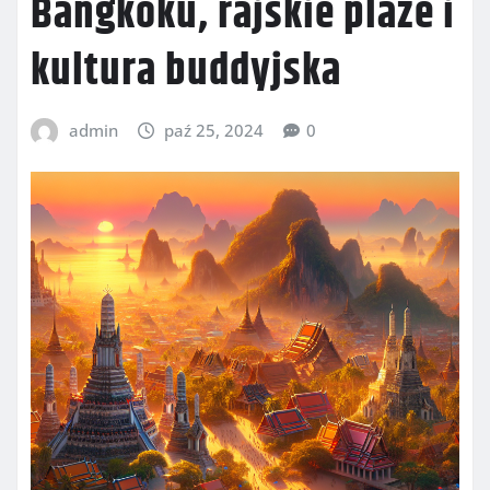
Bangkoku, rajskie plaże i
kultura buddyjska
admin
paź 25, 2024
0