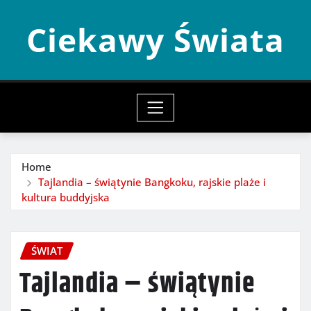
Skip
Ciekawy Świata
to
content
Home
Tajlandia – świątynie Bangkoku, rajskie plaże i
kultura buddyjska
ŚWIAT
Tajlandia – świątynie