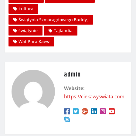
kultura
Świątynia Szmaragdowego Buddy,
świątynie
Tajlandia
Wat Phra Kaew
admin
Website:
https://ciekawyswiata.com