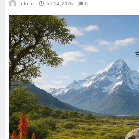
admin
lut 14, 2026
0