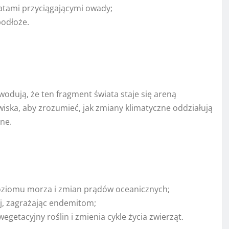
iatami przyciągającymi owady;
podłoże.
odują, że ten frag­ment świata staje się areną
ska, aby zrozumieć, jak zmiany klimatyczne oddziałują
ne.
oziomu morza i zmian prądów oceanicznych;
ej, zagrażając endemitom;
getacyjny roślin i zmienia cykle życia zwierząt.