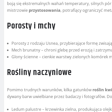
boją się ekstremalnych wahań temperatury, silnych pór 
mistrzowie
przystosowania
, potrafiący ograniczyć me
Porosty i mchy
Porosty z rodzaju Usnea, przybierające formę zwisaj
Mech brunatny – chroni glebę przed erozją i zatrzym
Glony ścienne – cienkie warstwy zielonych komórek 
Rośliny naczyniowe
Pomimo trudnych warunków, kilka gatunków
roślin kw
dywany barw uwielbiane przez badaczy i fotografów. Do
Ledum palustre – krzewinka zie­lna, produkująca ole