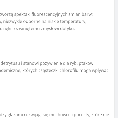
a tworzą spektakl fluorescencyjnych zmian barw;
w, niezwykle odporne na niskie temperatury;
 dzięki rozwiniętemu zmysłowi dotyku.
etrytusu i stanowi pożywienie dla ryb, ptaków
ndemiczne, których cząsteczki chlorofilu mogą wpływać
dzy głazami rozwijają się mechowce i porosty, które nie