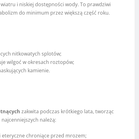
wiatru i niskiej dostępności wody. To prawdziwi
tabolizm do minimum przez większą część roku.
ących nitkowatych splotów;
uje wilgoć w okresach roztopów;
maskujących kamienie.
itnących
zakwita podczas krótkiego lata, tworząc
 najcenniejszych należą:
jki eteryczne chroniące przed mrozem;