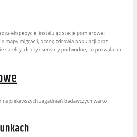
adzą ekspedycje, instalując stacje pomiarowe i
nie mapy migracji, ocenę zdrowia populacji oraz
się satelity, drony i sensory podwodne, co pozwala na
kowe
ód najciekawszych zagadnień badawczych warto
runkach