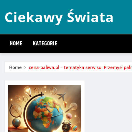
Skip
Ciekawy Świata
to
content
HOME
KATEGORIE
Home
cena-paliwa.pl – tematyka serwisu: Przemysł pal