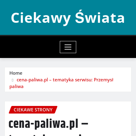
Skip
Ciekawy Świata
to
content
Home
cena-paliwa.pl – tematyka serwisu: Przemysł
paliwa
CIEKAWE STRONY
cena-paliwa.pl –