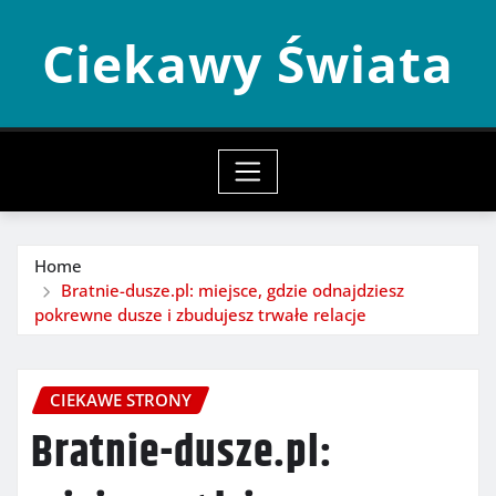
Skip
Ciekawy Świata
to
content
Home
Bratnie-dusze.pl: miejsce, gdzie odnajdziesz
pokrewne dusze i zbudujesz trwałe relacje
CIEKAWE STRONY
Bratnie-dusze.pl: