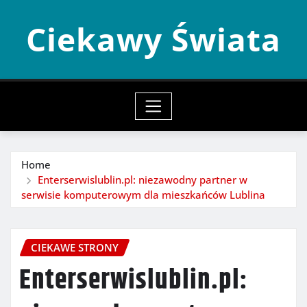
Skip
Ciekawy Świata
to
content
Home
Enterserwislublin.pl: niezawodny partner w
serwisie komputerowym dla mieszkańców Lublina
CIEKAWE STRONY
Enterserwislublin.pl: