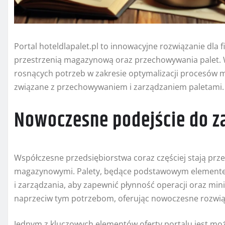
Portal hoteldlapalet.pl to innowacyjne rozwiązanie dl
przestrzenią magazynową oraz przechowywania palet. W d
rosnących potrzeb w zakresie optymalizacji procesów 
związane z przechowywaniem i zarządzaniem paletami.
Nowoczesne podejście do z
Współczesne przedsiębiorstwa coraz częściej stają p
magazynowymi. Palety, będące podstawowym elemente
i zarządzania, aby zapewnić płynność operacji oraz min
naprzeciw tym potrzebom, oferując nowoczesne rozwią
Jednym z kluczowych elementów oferty portalu jest m