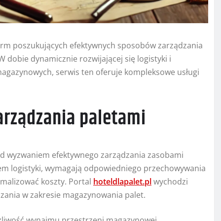
a firm poszukujących efektywnych sposobów zarządzania
obie dynamicznie rozwijającej się logistyki i
magazynowych, serwis ten oferuje kompleksowe usługi
arządzania paletami
rzed wyzwaniem efektywnego zarządzania zasobami
m logistyki, wymagają odpowiedniego przechowywania
imalizować koszty. Portal
hoteldlapalet.pl
wychodzi
zania w zakresie magazynowania palet.
ożliwość wynajmu przestrzeni magazynowej