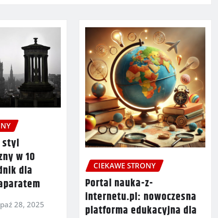
ONY
 styl
zny w 10
CIEKAWE STRONY
dnik dla
Portal nauka-z-
 aparatem
internetu.pl: nowoczesna
paź 28, 2025
platforma edukacyjna dla