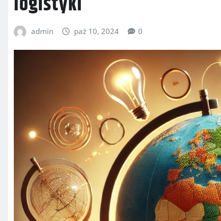
logistyki
admin
paź 10, 2024
0