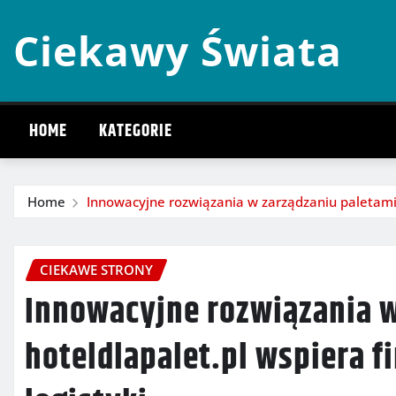
Skip
Ciekawy Świata
to
content
HOME
KATEGORIE
Home
Innowacyjne rozwiązania w zarządzaniu paletami: 
CIEKAWE STRONY
Innowacyjne rozwiązania w
hoteldlapalet.pl wspiera f