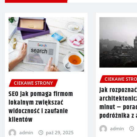
CIEKAWE STR
CIEKAWE STRONY
Jak rozpoznać
SEO jak pomaga firmom
architektonic
lokalnym zwiększać
minut – pora
widoczność i zaufanie
podróżnika z
klientów
admin
admin
paź 29, 2025