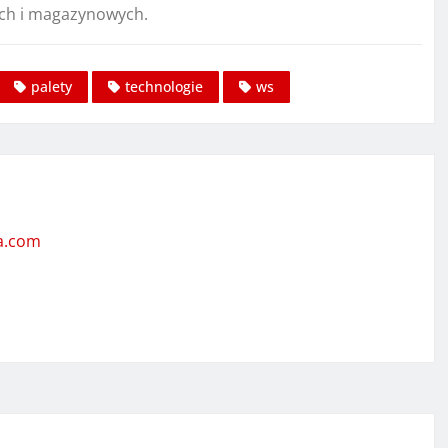
ych i magazynowych.
palety
technologie
ws
ta.com