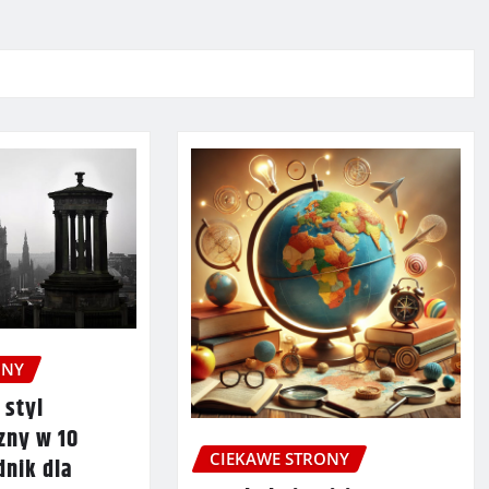
ONY
 styl
zny w 10
CIEKAWE STRONY
dnik dla