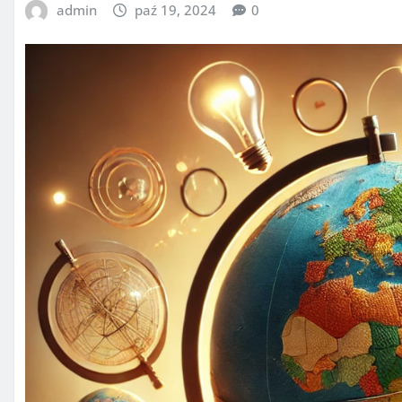
admin
paź 19, 2024
0