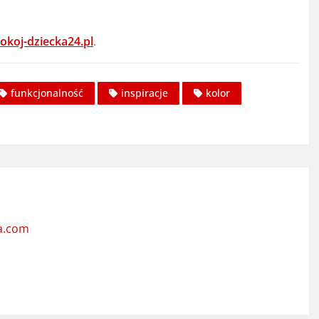
okoj-dziecka24.pl
.
funkcjonalność
inspiracje
kolor
ta.com