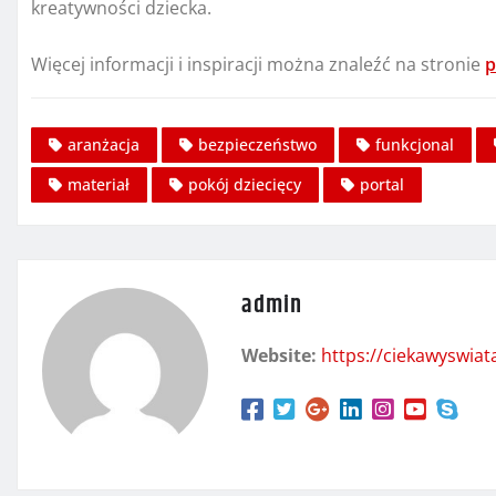
kreatywności dziecka.
Więcej informacji i inspiracji można znaleźć na stronie
p
aranżacja
bezpieczeństwo
funkcjonal
materiał
pokój dziecięcy
portal
admin
Website:
https://ciekawyswia