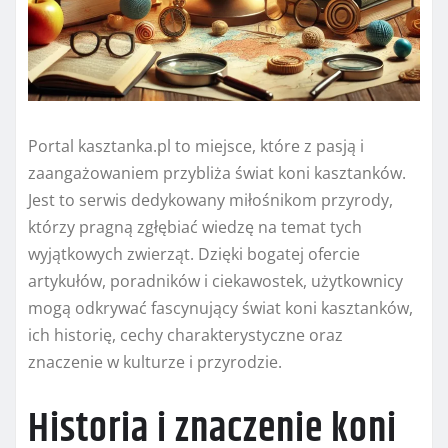
Portal kasztanka.pl to miejsce, które z pasją i
zaangażowaniem przybliża świat koni kasztanków.
Jest to serwis dedykowany miłośnikom przyrody,
którzy pragną zgłębiać wiedzę na temat tych
wyjątkowych zwierząt. Dzięki bogatej ofercie
artykułów, poradników i ciekawostek, użytkownicy
mogą odkrywać fascynujący świat koni kasztanków,
ich historię, cechy charakterystyczne oraz
znaczenie w kulturze i przyrodzie.
Historia i znaczenie koni