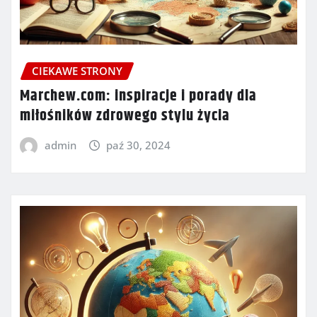
CIEKAWE STRONY
Marchew.com: inspiracje i porady dla
miłośników zdrowego stylu życia
admin
paź 30, 2024