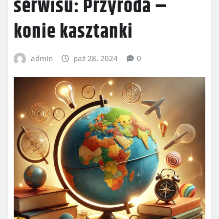
serwisu: Przyroda –
konie kasztanki
admin
paź 28, 2024
0