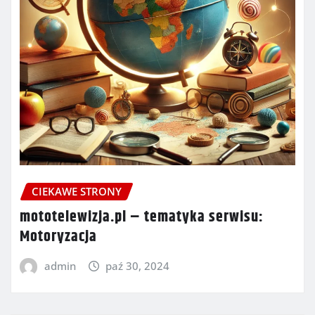
CIEKAWE STRONY
mototelewizja.pl – tematyka serwisu:
Motoryzacja
admin
paź 30, 2024