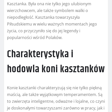
Kasztanka. Była ona nie tylko jego ulubionym
wierzchowcem, ale także symbolem walki o
niepodległość. Kasztanka towarzyszyła
Piłsudskiemu w wielu ważnych momentach jego
życia, co przyczyniło się do jej legendy i
popularności wśród Polaków.
Charakterystyka i
hodowla koni kasztanków
Konie kasztanki charakteryzują się nie tylko piękną
maścią, ale także wyjątkowym temperamentem. Są
to zwierzęta inteligentne, odważne i lojalne, co czyni
je doskonałymi towarzyszami zarówno w pracy, jak i