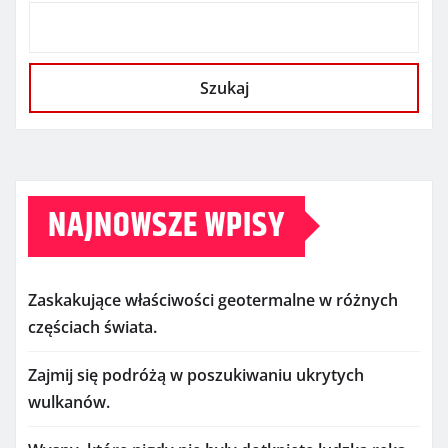
Szukaj
NAJNOWSZE WPISY
Zaskakujące właściwości geotermalne w różnych
częściach świata.
Zajmij się podróżą w poszukiwaniu ukrytych
wulkanów.