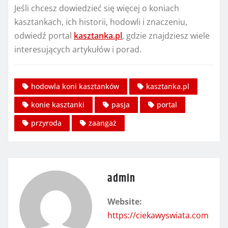
Jeśli chcesz dowiedzieć się więcej o koniach
kasztankach, ich historii, hodowli i znaczeniu,
odwiedź portal
kasztanka.pl
, gdzie znajdziesz wiele
interesujących artykułów i porad.
hodowla koni kasztanków
kasztanka.pl
konie kasztanki
pasja
portal
przyroda
zaangaż
admin
Website:
https://ciekawyswiata.com