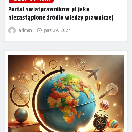
Portal swiatprawnikow.pl jako
niezastąpione źródło wiedzy prawniczej
admin
paź 29, 2024