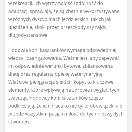
w rekreacji. Ich wytrzymałość i zdolność do
adaptacji sprawiają, że są chętnie wykorzystywane
w różnych dyscyplinach jeździeckich, takich jak
ujeżdżenie, skoki przez przeszkody czy rajdy
długodystansowe.
Hodowla koni kasztanków wymaga odpowiedniej
wiedzy i zaangażowania. Ważne jest, aby zapewnić
im odpowiednie warunki bytowe, zbilansowaną
dietę oraz regularną opiekę weterynaryjną.
Właściwa pielęgnacja sierści i kopyt to kluczowe
elementy, które wpływają na zdrowie i wygląd tych
zwierząt. Hodowcy koni kasztanków często
podkreślają, że ich praca to nie tylko obowiązek, ale
przede wszystkim pasja i miłość do tych niezwykłych
stworzeń.