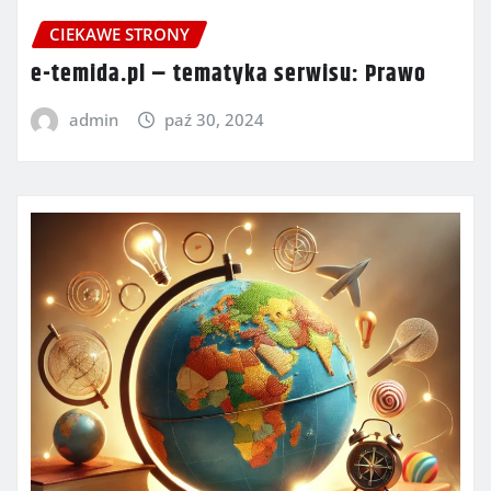
CIEKAWE STRONY
e-temida.pl – tematyka serwisu: Prawo
admin
paź 30, 2024