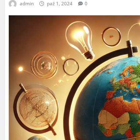
admin
paź 1, 2024
0