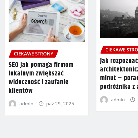
CIEKAWE STR
CIEKAWE STRONY
Jak rozpoznać
SEO jak pomaga firmom
architektonic
lokalnym zwiększać
minut – pora
widoczność i zaufanie
podróżnika z
klientów
admin
admin
paź 29, 2025