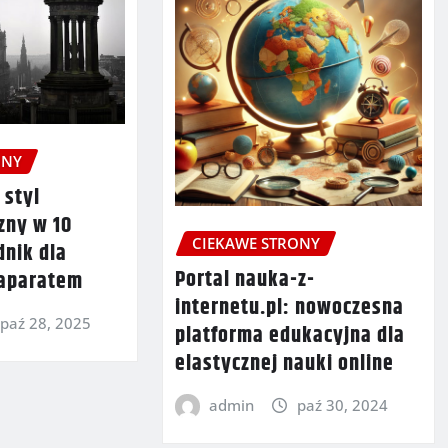
ONY
 styl
zny w 10
CIEKAWE STRONY
dnik dla
Portal nauka-z-
 aparatem
internetu.pl: nowoczesna
paź 28, 2025
platforma edukacyjna dla
elastycznej nauki online
admin
paź 30, 2024