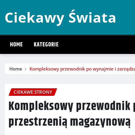
Skip
Ciekawy Świata
to
content
HOME
KATEGORIE
Home
Kompleksowy przewodnik po wynajmie i zarządz
CIEKAWE STRONY
Kompleksowy przewodnik p
przestrzenią magazynową