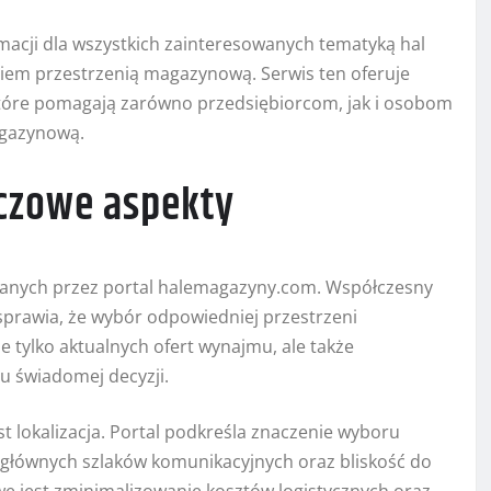
acji dla wszystkich zainteresowanych tematyką hal
m przestrzenią magazynową. Serwis ten oferuje
 które pomagają zarówno przedsiębiorcom, jak i osobom
agazynową.
czowe aspekty
anych przez portal halemagazyny.com. Współczesny
sprawia, że wybór odpowiedniej przestrzeni
tylko aktualnych ofert wynajmu, ale także
u świadomej decyzji.
lokalizacja. Portal podkreśla znaczenie wyboru
 głównych szlaków komunikacyjnych oraz bliskość do