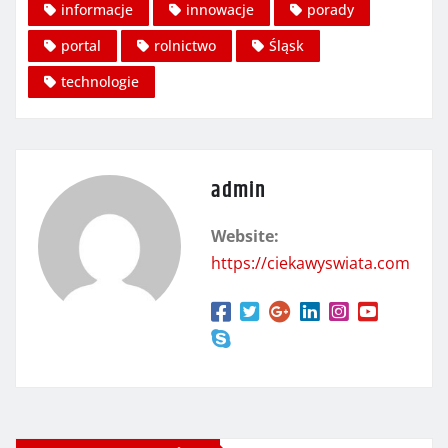
informacje
innowacje
porady
portal
rolnictwo
Śląsk
technologie
admin
Website:
https://ciekawyswiata.com