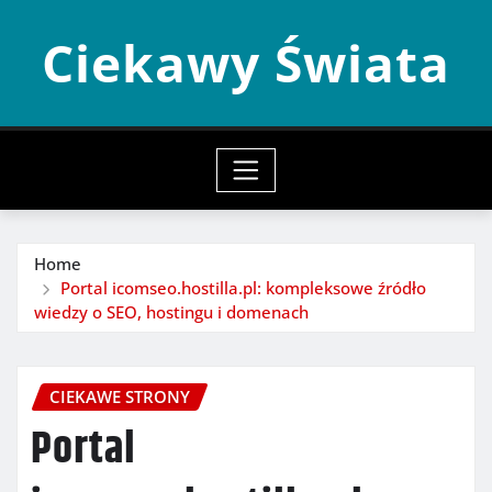
Skip
Ciekawy Świata
to
content
Home
Portal icomseo.hostilla.pl: kompleksowe źródło
wiedzy o SEO, hostingu i domenach
CIEKAWE STRONY
Portal