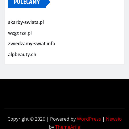
POLECAMY
skarby-swiata.pl
wzgorza.pl
zwiedzamy-swiat.info
alpbeauty.ch
Copyright © 2026 | Powered by
WordPress
|
Newsio
by
ThemeArile