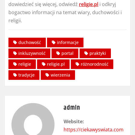
dowiedzieć się więcej, odwiedź
religie.pl
i odkryj
bogactwo informacji na temat wiary, duchowości i
religii.
duchowość
informacje
inkluzywność
portal
praktyki
religie
religie.pl
różnorodność
tradycje
wierzenia
admin
Website:
https://ciekawyswiata.com