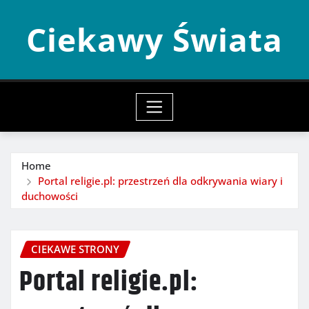
Skip
Ciekawy Świata
to
content
Home
Portal religie.pl: przestrzeń dla odkrywania wiary i
duchowości
CIEKAWE STRONY
Portal religie.pl: