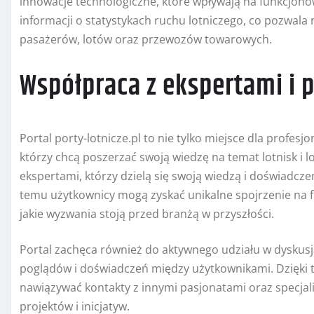
innowacje technologiczne, które wpływają na funkcjonow
informacji o statystykach ruchu lotniczego, co pozwala
pasażerów, lotów oraz przewozów towarowych.
Współpraca z ekspertami i 
Portal porty-lotnicze.pl to nie tylko miejsce dla profesjo
którzy chcą poszerzać swoją wiedzę na temat lotnisk i l
ekspertami, którzy dzielą się swoją wiedzą i doświadcze
temu użytkownicy mogą zyskać unikalne spojrzenie na f
jakie wyzwania stoją przed branżą w przyszłości.
Portal zachęca również do aktywnego udziału w dyskusja
poglądów i doświadczeń między użytkownikami. Dzięki t
nawiązywać kontakty z innymi pasjonatami oraz specjal
projektów i inicjatyw.