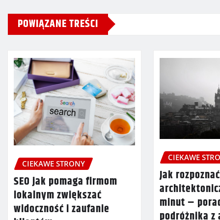
POWIĄZANE TREŚCI
CIEKAWE STR
CIEKAWE STRONY
Jak rozpoznać
SEO jak pomaga firmom
architektonic
lokalnym zwiększać
minut – pora
widoczność i zaufanie
podróżnika z