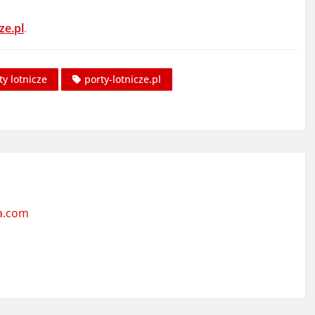
ze.pl
.
ty lotnicze
porty-lotnicze.pl
ta.com