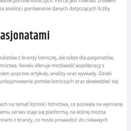
anie portów lotniczych. Portal jest również źródłem
 na analizę i porównanie danych dotyczących liczby
pasjonatami
nalistów z branży lotniczej, ale także dla pasjonatów,
otnictwa. Serwis oferuje możliwość współpracy z
niem poprzez artykuły, analizy oraz wywiady. Dzięki
unkcjonowanie portów lotniczych oraz dowiedzieć się,
ch na temat lotnisk i lotnictwa, co pozwala na wymianę
emu serwis staje się platformą, na której można
istami z branży, co może prowadzić do ciekawych