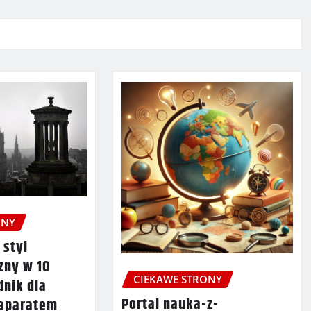
ONY
 styl
zny w 10
CIEKAWE STRONY
dnik dla
Portal nauka-z-
 aparatem