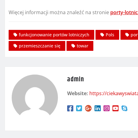
Więcej informacji można znaleźć na stronie
porty-lotnic
funkcjonowanie portów lotniczych
Pols
por
przemieszczanie się
towar
admin
Website:
https://ciekawyswia