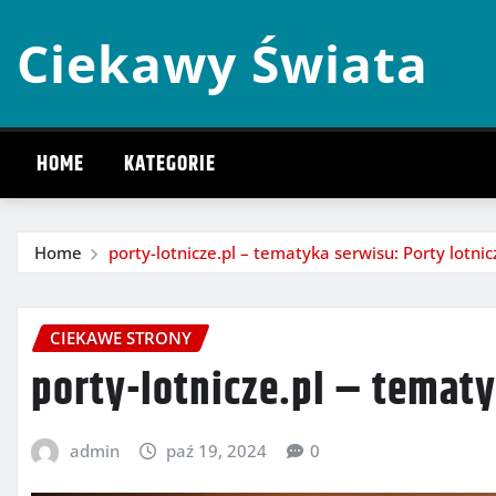
Skip
Ciekawy Świata
to
content
HOME
KATEGORIE
Home
porty-lotnicze.pl – tematyka serwisu: Porty lotnic
CIEKAWE STRONY
porty-lotnicze.pl – tematy
admin
paź 19, 2024
0