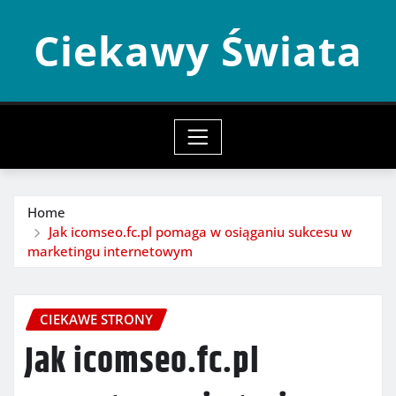
Skip
Ciekawy Świata
to
content
Home
Jak icomseo.fc.pl pomaga w osiąganiu sukcesu w
marketingu internetowym
CIEKAWE STRONY
Jak icomseo.fc.pl